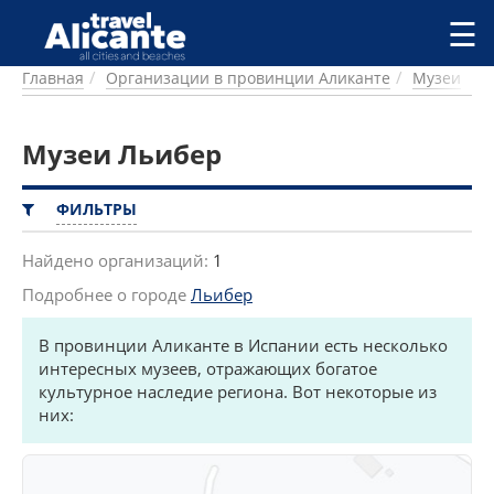
Перейти к основному содержанию
☰
Главная
Организации в провинции Аликанте
Музеи
ГОРОДА
СПРАВОЧНАЯ
Музеи Льибер
ПИТАНИЕ
ПРОЖИВАНИЕ
ПЛЯЖИ
ФИЛЬТРЫ
ДОСТОПРИМЕЧАТЕЛЬНОСТИ
КЕМПИНГ
Найдено организаций:
1
КОМАРКИ (РАЙОНЫ)
Подробнее о городе
Льибер
РЕЦЕПТЫ
В провинции Аликанте в Испании есть несколько
ПРЕДЛОЖЕНИЯ
интересных музеев, отражающих богатое
культурное наследие региона. Вот некоторые из
СТАТЬИ
них:
УСЛУГИ