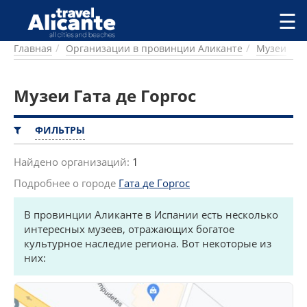
Перейти к основному содержанию
☰
Главная
Организации в провинции Аликанте
Музеи
ГОРОДА
СПРАВОЧНАЯ
Музеи Гата де Горгос
ПИТАНИЕ
ПРОЖИВАНИЕ
ПЛЯЖИ
ФИЛЬТРЫ
ДОСТОПРИМЕЧАТЕЛЬНОСТИ
КЕМПИНГ
Найдено организаций:
1
КОМАРКИ (РАЙОНЫ)
Подробнее о городе
Гата де Горгос
РЕЦЕПТЫ
В провинции Аликанте в Испании есть несколько
ПРЕДЛОЖЕНИЯ
интересных музеев, отражающих богатое
культурное наследие региона. Вот некоторые из
СТАТЬИ
них:
УСЛУГИ