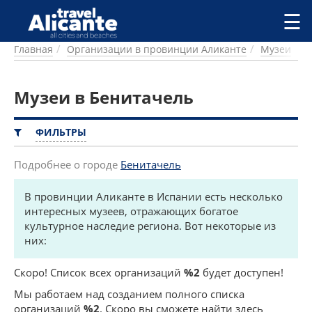
Перейти к основному содержанию
☰
Главная
Организации в провинции Аликанте
Музеи
ГОРОДА
СПРАВОЧНАЯ
Музеи в Бенитачель
ПИТАНИЕ
ПРОЖИВАНИЕ
ПЛЯЖИ
ФИЛЬТРЫ
ДОСТОПРИМЕЧАТЕЛЬНОСТИ
КЕМПИНГ
Подробнее о городе
Бенитачель
КОМАРКИ (РАЙОНЫ)
В провинции Аликанте в Испании есть несколько
РЕЦЕПТЫ
интересных музеев, отражающих богатое
культурное наследие региона. Вот некоторые из
ПРЕДЛОЖЕНИЯ
них:
СТАТЬИ
УСЛУГИ
Скоро! Список всех организаций
%2
будет доступен!
Мы работаем над созданием полного списка
организаций
%2
. Скоро вы сможете найти здесь