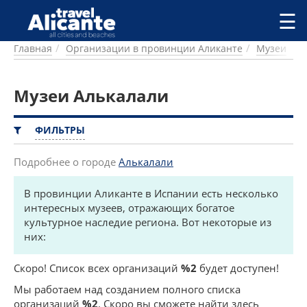
Перейти к основному содержанию
☰
Главная
Организации в провинции Аликанте
Музеи
ГОРОДА
СПРАВОЧНАЯ
Музеи Алькалали
ПИТАНИЕ
ПРОЖИВАНИЕ
ПЛЯЖИ
ФИЛЬТРЫ
ДОСТОПРИМЕЧАТЕЛЬНОСТИ
КЕМПИНГ
Подробнее о городе
Алькалали
КОМАРКИ (РАЙОНЫ)
В провинции Аликанте в Испании есть несколько
РЕЦЕПТЫ
интересных музеев, отражающих богатое
культурное наследие региона. Вот некоторые из
ПРЕДЛОЖЕНИЯ
них:
СТАТЬИ
УСЛУГИ
Скоро! Список всех организаций
%2
будет доступен!
Мы работаем над созданием полного списка
организаций
%2
. Скоро вы сможете найти здесь