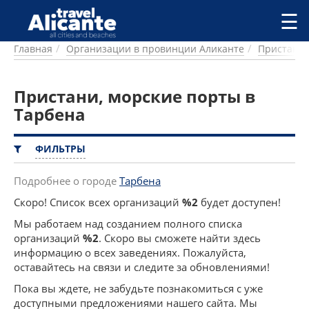
Перейти к основному содержанию
☰
Главная
Организации в провинции Аликанте
Пристани,
ГОРОДА
СПРАВОЧНАЯ
Пристани, морские порты в
ПИТАНИЕ
ПРОЖИВАНИЕ
Тарбена
ПЛЯЖИ
ДОСТОПРИМЕЧАТЕЛЬНОСТИ
ФИЛЬТРЫ
КЕМПИНГ
КОМАРКИ (РАЙОНЫ)
Подробнее о городе
Тарбена
РЕЦЕПТЫ
Скоро! Список всех организаций
%2
будет доступен!
Мы работаем над созданием полного списка
ПРЕДЛОЖЕНИЯ
организаций
%2
. Скоро вы сможете найти здесь
СТАТЬИ
информацию о всех заведениях. Пожалуйста,
УСЛУГИ
оставайтесь на связи и следите за обновлениями!
Пока вы ждете, не забудьте познакомиться с уже
доступными предложениями нашего сайта. Мы