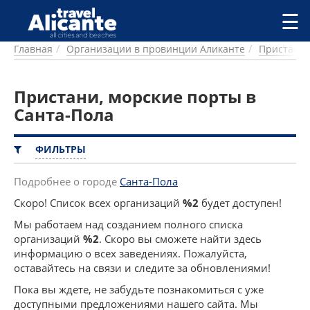
Перейти к основному содержанию
☰
Главная
Организации в провинции Аликанте
Пристани,
ГОРОДА
СПРАВОЧНАЯ
Пристани, морские порты в
ПИТАНИЕ
ПРОЖИВАНИЕ
Санта-Пола
ПЛЯЖИ
ДОСТОПРИМЕЧАТЕЛЬНОСТИ
ФИЛЬТРЫ
КЕМПИНГ
КОМАРКИ (РАЙОНЫ)
Подробнее о городе
Санта-Пола
РЕЦЕПТЫ
Скоро! Список всех организаций
%2
будет доступен!
Мы работаем над созданием полного списка
ПРЕДЛОЖЕНИЯ
организаций
%2
. Скоро вы сможете найти здесь
СТАТЬИ
информацию о всех заведениях. Пожалуйста,
УСЛУГИ
оставайтесь на связи и следите за обновлениями!
Пока вы ждете, не забудьте познакомиться с уже
доступными предложениями нашего сайта. Мы