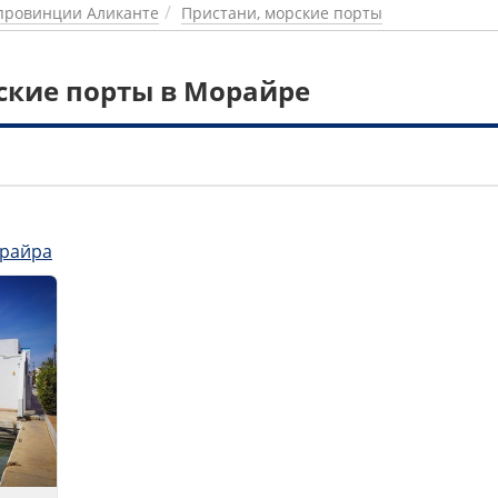
провинции Аликанте
Пристани, морские порты
ские порты в Морайре
1
райра