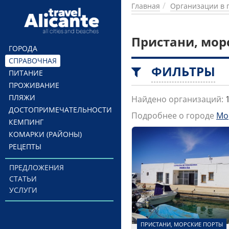
Перейти к основному содержанию
Главная
Организации в 
Пристани, мор
ГОРОДА
СПРАВОЧНАЯ
ФИЛЬТРЫ
ПИТАНИЕ
ПРОЖИВАНИЕ
ПЛЯЖИ
Найдено организаций:
ДОСТОПРИМЕЧАТЕЛЬНОСТИ
Подробнее о городе
Мо
КЕМПИНГ
КОМАРКИ (РАЙОНЫ)
РЕЦЕПТЫ
ПРЕДЛОЖЕНИЯ
СТАТЬИ
УСЛУГИ
ПРИСТАНИ, МОРСКИЕ ПОРТЫ