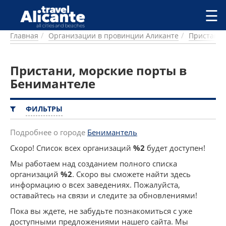
Перейти к основному содержанию
☰
Главная
Организации в провинции Аликанте
Пристани,
ГОРОДА
СПРАВОЧНАЯ
Пристани, морские порты в
ПИТАНИЕ
ПРОЖИВАНИЕ
Бенимантеле
ПЛЯЖИ
ДОСТОПРИМЕЧАТЕЛЬНОСТИ
ФИЛЬТРЫ
КЕМПИНГ
КОМАРКИ (РАЙОНЫ)
Подробнее о городе
Бенимантель
РЕЦЕПТЫ
Скоро! Список всех организаций
%2
будет доступен!
Мы работаем над созданием полного списка
ПРЕДЛОЖЕНИЯ
организаций
%2
. Скоро вы сможете найти здесь
СТАТЬИ
информацию о всех заведениях. Пожалуйста,
УСЛУГИ
оставайтесь на связи и следите за обновлениями!
Пока вы ждете, не забудьте познакомиться с уже
доступными предложениями нашего сайта. Мы