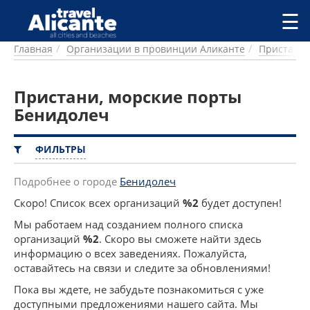
Перейти к основному содержанию
☰
Главная
Организации в провинции Аликанте
Пристани,
ГОРОДА
СПРАВОЧНАЯ
Пристани, морские порты
ПИТАНИЕ
ПРОЖИВАНИЕ
Бенидолеч
ПЛЯЖИ
ДОСТОПРИМЕЧАТЕЛЬНОСТИ
ФИЛЬТРЫ
КЕМПИНГ
КОМАРКИ (РАЙОНЫ)
Подробнее о городе
Бенидолеч
РЕЦЕПТЫ
Скоро! Список всех организаций
%2
будет доступен!
Мы работаем над созданием полного списка
ПРЕДЛОЖЕНИЯ
организаций
%2
. Скоро вы сможете найти здесь
СТАТЬИ
информацию о всех заведениях. Пожалуйста,
УСЛУГИ
оставайтесь на связи и следите за обновлениями!
Пока вы ждете, не забудьте познакомиться с уже
доступными предложениями нашего сайта. Мы