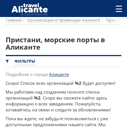
Перейти к основному содержанию
☰
Главная
Организации в провинции Аликанте
Пристани,
ГОРОДА
СПРАВОЧНАЯ
Пристани, морские порты в
ПИТАНИЕ
ПРОЖИВАНИЕ
Аликанте
ПЛЯЖИ
ДОСТОПРИМЕЧАТЕЛЬНОСТИ
ФИЛЬТРЫ
КЕМПИНГ
КОМАРКИ (РАЙОНЫ)
Подробнее о городе
Аликанте
РЕЦЕПТЫ
Скоро! Список всех организаций
%2
будет доступен!
Мы работаем над созданием полного списка
ПРЕДЛОЖЕНИЯ
организаций
%2
. Скоро вы сможете найти здесь
СТАТЬИ
информацию о всех заведениях. Пожалуйста,
УСЛУГИ
оставайтесь на связи и следите за обновлениями!
Пока вы ждете, не забудьте познакомиться с уже
доступными предложениями нашего сайта. Мы