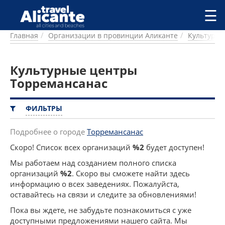
Перейти к основному содержанию
☰
Главная
Организации в провинции Аликанте
Культурн
ГОРОДА
СПРАВОЧНАЯ
Культурные центры
ПИТАНИЕ
ПРОЖИВАНИЕ
Торремансанас
ПЛЯЖИ
ДОСТОПРИМЕЧАТЕЛЬНОСТИ
ФИЛЬТРЫ
КЕМПИНГ
КОМАРКИ (РАЙОНЫ)
Подробнее о городе
Торремансанас
РЕЦЕПТЫ
Скоро! Список всех организаций
%2
будет доступен!
Мы работаем над созданием полного списка
ПРЕДЛОЖЕНИЯ
организаций
%2
. Скоро вы сможете найти здесь
СТАТЬИ
информацию о всех заведениях. Пожалуйста,
УСЛУГИ
оставайтесь на связи и следите за обновлениями!
Пока вы ждете, не забудьте познакомиться с уже
доступными предложениями нашего сайта. Мы