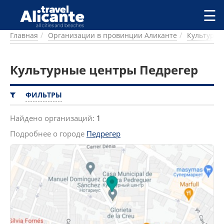
Перейти к основному содержанию
☰
Главная
Организации в провинции Аликанте
Культурн
ГОРОДА
СПРАВОЧНАЯ
Культурные центры Педрегер
ПИТАНИЕ
ПРОЖИВАНИЕ
ПЛЯЖИ
ФИЛЬТРЫ
ДОСТОПРИМЕЧАТЕЛЬНОСТИ
КЕМПИНГ
Найдено организаций:
1
КОМАРКИ (РАЙОНЫ)
Подробнее о городе
Педрегер
РЕЦЕПТЫ
ПРЕДЛОЖЕНИЯ
СТАТЬИ
УСЛУГИ