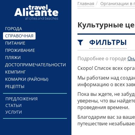
Перейти к основному содержанию
Главная
Организации в 
Культурные ц
ГОРОДА
СПРАВОЧНАЯ
ФИЛЬТРЫ
ПИТАНИЕ
ПРОЖИВАНИЕ
ПЛЯЖИ
Подробнее о городе
Он
ДОСТОПРИМЕЧАТЕЛЬНОСТИ
Скоро! Список всех ор
КЕМПИНГ
Мы работаем над созда
КОМАРКИ (РАЙОНЫ)
информацию о всех заве
РЕЦЕПТЫ
Пока вы ждете, не забу
ПРЕДЛОЖЕНИЯ
уверены, что вы найдет
СТАТЬИ
проведения времени.
УСЛУГИ
Благодарим вас за ваше
путешествие незабывае