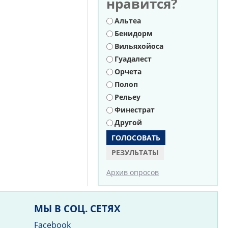
нравится?
Варианты
Альтеа
Бенидорм
Вильяхойоса
Гуадалест
Орчета
Полоп
Рельеу
Финестрат
Другой
РЕЗУЛЬТАТЫ
Архив опросов
МЫ В СОЦ. СЕТЯХ
Facebook