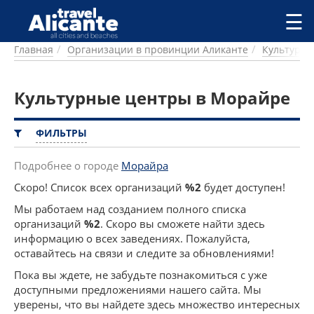
Перейти к основному содержанию
☰
Главная
Организации в провинции Аликанте
Культурн
ГОРОДА
СПРАВОЧНАЯ
Культурные центры в Морайре
ПИТАНИЕ
ПРОЖИВАНИЕ
ПЛЯЖИ
ФИЛЬТРЫ
ДОСТОПРИМЕЧАТЕЛЬНОСТИ
КЕМПИНГ
Подробнее о городе
Морайра
КОМАРКИ (РАЙОНЫ)
Скоро! Список всех организаций
%2
будет доступен!
РЕЦЕПТЫ
Мы работаем над созданием полного списка
организаций
%2
. Скоро вы сможете найти здесь
ПРЕДЛОЖЕНИЯ
информацию о всех заведениях. Пожалуйста,
СТАТЬИ
оставайтесь на связи и следите за обновлениями!
УСЛУГИ
Пока вы ждете, не забудьте познакомиться с уже
доступными предложениями нашего сайта. Мы
уверены, что вы найдете здесь множество интересных