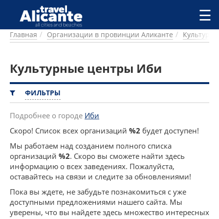
Перейти к основному содержанию
☰
Главная
Организации в провинции Аликанте
Культурн
ГОРОДА
СПРАВОЧНАЯ
Культурные центры Иби
ПИТАНИЕ
ПРОЖИВАНИЕ
ПЛЯЖИ
ФИЛЬТРЫ
ДОСТОПРИМЕЧАТЕЛЬНОСТИ
КЕМПИНГ
Подробнее о городе
Иби
КОМАРКИ (РАЙОНЫ)
Скоро! Список всех организаций
%2
будет доступен!
РЕЦЕПТЫ
Мы работаем над созданием полного списка
организаций
%2
. Скоро вы сможете найти здесь
ПРЕДЛОЖЕНИЯ
информацию о всех заведениях. Пожалуйста,
СТАТЬИ
оставайтесь на связи и следите за обновлениями!
УСЛУГИ
Пока вы ждете, не забудьте познакомиться с уже
доступными предложениями нашего сайта. Мы
уверены, что вы найдете здесь множество интересных