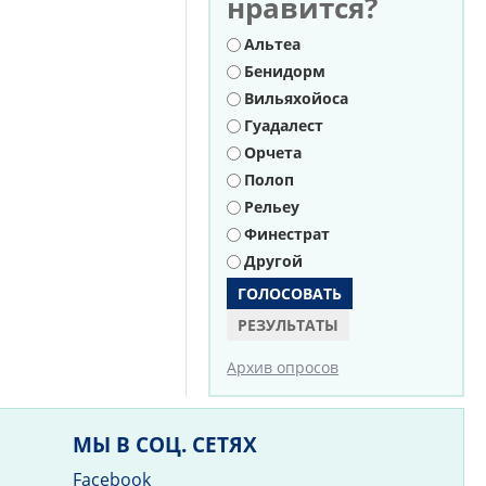
нравится?
Варианты
Альтеа
Бенидорм
Вильяхойоса
Гуадалест
Орчета
Полоп
Рельеу
Финестрат
Другой
РЕЗУЛЬТАТЫ
Архив опросов
МЫ В СОЦ. СЕТЯХ
Facebook