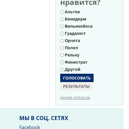
нравится?
Варианты
Альтеа
Бенидорм
Вильяхойоса
Гуадалест
Орчета
Полоп
Рельеу
Финестрат
Другой
РЕЗУЛЬТАТЫ
Архив опросов
МЫ В СОЦ. СЕТЯХ
Facebook