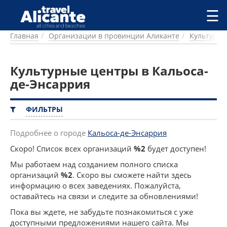
Перейти к основному содержанию
☰
Главная
Организации в провинции Аликанте
Культурн
ГОРОДА
СПРАВОЧНАЯ
Культурные центры в Кальоса-
ПИТАНИЕ
ПРОЖИВАНИЕ
де-Энсаррия
ПЛЯЖИ
ДОСТОПРИМЕЧАТЕЛЬНОСТИ
ФИЛЬТРЫ
КЕМПИНГ
КОМАРКИ (РАЙОНЫ)
Подробнее о городе
Кальоса-де-Энсаррия
РЕЦЕПТЫ
Скоро! Список всех организаций
%2
будет доступен!
Мы работаем над созданием полного списка
ПРЕДЛОЖЕНИЯ
организаций
%2
. Скоро вы сможете найти здесь
СТАТЬИ
информацию о всех заведениях. Пожалуйста,
УСЛУГИ
оставайтесь на связи и следите за обновлениями!
Пока вы ждете, не забудьте познакомиться с уже
доступными предложениями нашего сайта. Мы