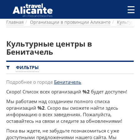
Перейти к основному содержанию
☰
Главная
Организации в провинции Аликанте
Культурн
ГОРОДА
СПРАВОЧНАЯ
Культурные центры в
ПИТАНИЕ
ПРОЖИВАНИЕ
Бенитачель
ПЛЯЖИ
ДОСТОПРИМЕЧАТЕЛЬНОСТИ
ФИЛЬТРЫ
КЕМПИНГ
КОМАРКИ (РАЙОНЫ)
Подробнее о городе
Бенитачель
РЕЦЕПТЫ
Скоро! Список всех организаций
%2
будет доступен!
Мы работаем над созданием полного списка
ПРЕДЛОЖЕНИЯ
организаций
%2
. Скоро вы сможете найти здесь
СТАТЬИ
информацию о всех заведениях. Пожалуйста,
УСЛУГИ
оставайтесь на связи и следите за обновлениями!
Пока вы ждете, не забудьте познакомиться с уже
доступными предложениями нашего сайта. Мы