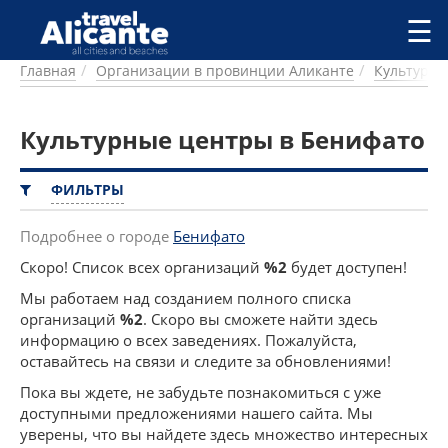
Перейти к основному содержанию
☰
Главная
Организации в провинции Аликанте
Культурн
ГОРОДА
СПРАВОЧНАЯ
Культурные центры в Бенифато
ПИТАНИЕ
ПРОЖИВАНИЕ
ПЛЯЖИ
ФИЛЬТРЫ
ДОСТОПРИМЕЧАТЕЛЬНОСТИ
КЕМПИНГ
Подробнее о городе
Бенифато
КОМАРКИ (РАЙОНЫ)
Скоро! Список всех организаций
%2
будет доступен!
РЕЦЕПТЫ
Мы работаем над созданием полного списка
организаций
%2
. Скоро вы сможете найти здесь
ПРЕДЛОЖЕНИЯ
информацию о всех заведениях. Пожалуйста,
СТАТЬИ
оставайтесь на связи и следите за обновлениями!
УСЛУГИ
Пока вы ждете, не забудьте познакомиться с уже
доступными предложениями нашего сайта. Мы
уверены, что вы найдете здесь множество интересных