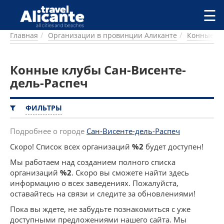
Перейти к основному содержанию
☰
Главная
Организации в провинции Аликанте
Конные к
ГОРОДА
СПРАВОЧНАЯ
Конные клубы Сан-Висенте-
ПИТАНИЕ
ПРОЖИВАНИЕ
дель-Распеч
ПЛЯЖИ
ДОСТОПРИМЕЧАТЕЛЬНОСТИ
ФИЛЬТРЫ
КЕМПИНГ
КОМАРКИ (РАЙОНЫ)
Подробнее о городе
Сан-Висенте-дель-Распеч
РЕЦЕПТЫ
Скоро! Список всех организаций
%2
будет доступен!
Мы работаем над созданием полного списка
ПРЕДЛОЖЕНИЯ
организаций
%2
. Скоро вы сможете найти здесь
СТАТЬИ
информацию о всех заведениях. Пожалуйста,
УСЛУГИ
оставайтесь на связи и следите за обновлениями!
Пока вы ждете, не забудьте познакомиться с уже
доступными предложениями нашего сайта. Мы