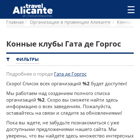
Перейти к основному содержанию
☰
Главная
Организации в провинции Аликанте
Конные к
ГОРОДА
СПРАВОЧНАЯ
Конные клубы Гата де Горгос
ПИТАНИЕ
ПРОЖИВАНИЕ
ПЛЯЖИ
ФИЛЬТРЫ
ДОСТОПРИМЕЧАТЕЛЬНОСТИ
КЕМПИНГ
Подробнее о городе
Гата де Горгос
КОМАРКИ (РАЙОНЫ)
Скоро! Список всех организаций
%2
будет доступен!
РЕЦЕПТЫ
Мы работаем над созданием полного списка
организаций
%2
. Скоро вы сможете найти здесь
ПРЕДЛОЖЕНИЯ
информацию о всех заведениях. Пожалуйста,
СТАТЬИ
оставайтесь на связи и следите за обновлениями!
УСЛУГИ
Пока вы ждете, не забудьте познакомиться с уже
доступными предложениями нашего сайта. Мы
уверены, что вы найдете здесь множество интересных