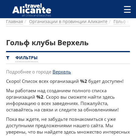
Перейти к основному содержанию
☰
Главная
Организации в провинции Аликанте
Гольф клу
ГОРОДА
СПРАВОЧНАЯ
Гольф клубы Верхель
ПИТАНИЕ
ПРОЖИВАНИЕ
ПЛЯЖИ
ФИЛЬТРЫ
ДОСТОПРИМЕЧАТЕЛЬНОСТИ
КЕМПИНГ
Подробнее о городе
Верхель
КОМАРКИ (РАЙОНЫ)
Скоро! Список всех организаций
%2
будет доступен!
РЕЦЕПТЫ
Мы работаем над созданием полного списка
организаций
%2
. Скоро вы сможете найти здесь
ПРЕДЛОЖЕНИЯ
информацию о всех заведениях. Пожалуйста,
СТАТЬИ
оставайтесь на связи и следите за обновлениями!
УСЛУГИ
Пока вы ждете, не забудьте познакомиться с уже
доступными предложениями нашего сайта. Мы
уверены, что вы найдете здесь множество интересных