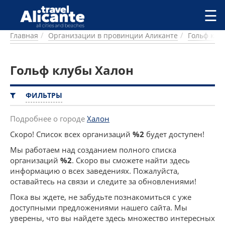
Перейти к основному содержанию
☰
Главная
Организации в провинции Аликанте
Гольф клу
ГОРОДА
СПРАВОЧНАЯ
Гольф клубы Халон
ПИТАНИЕ
ПРОЖИВАНИЕ
ПЛЯЖИ
ФИЛЬТРЫ
ДОСТОПРИМЕЧАТЕЛЬНОСТИ
КЕМПИНГ
Подробнее о городе
Халон
КОМАРКИ (РАЙОНЫ)
Скоро! Список всех организаций
%2
будет доступен!
РЕЦЕПТЫ
Мы работаем над созданием полного списка
организаций
%2
. Скоро вы сможете найти здесь
ПРЕДЛОЖЕНИЯ
информацию о всех заведениях. Пожалуйста,
СТАТЬИ
оставайтесь на связи и следите за обновлениями!
УСЛУГИ
Пока вы ждете, не забудьте познакомиться с уже
доступными предложениями нашего сайта. Мы
уверены, что вы найдете здесь множество интересных