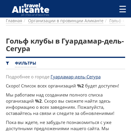
Перейти к основному содержанию
☰
Главная
Организации в провинции Аликанте
Гольф клу
ГОРОДА
СПРАВОЧНАЯ
Гольф клубы в Гуардамар-дель-
ПИТАНИЕ
ПРОЖИВАНИЕ
Сегура
ПЛЯЖИ
ДОСТОПРИМЕЧАТЕЛЬНОСТИ
ФИЛЬТРЫ
КЕМПИНГ
КОМАРКИ (РАЙОНЫ)
Подробнее о городе
Гуардамар-дель-Сегура
РЕЦЕПТЫ
Скоро! Список всех организаций
%2
будет доступен!
Мы работаем над созданием полного списка
ПРЕДЛОЖЕНИЯ
организаций
%2
. Скоро вы сможете найти здесь
СТАТЬИ
информацию о всех заведениях. Пожалуйста,
УСЛУГИ
оставайтесь на связи и следите за обновлениями!
Пока вы ждете, не забудьте познакомиться с уже
доступными предложениями нашего сайта. Мы