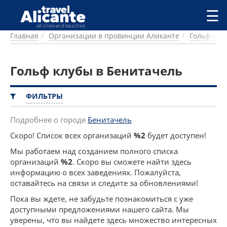
Перейти к основному содержанию
☰
Главная
Организации в провинции Аликанте
Гольф клу
ГОРОДА
СПРАВОЧНАЯ
Гольф клубы в Бенитачель
ПИТАНИЕ
ПРОЖИВАНИЕ
ПЛЯЖИ
ФИЛЬТРЫ
ДОСТОПРИМЕЧАТЕЛЬНОСТИ
КЕМПИНГ
Подробнее о городе
Бенитачель
КОМАРКИ (РАЙОНЫ)
Скоро! Список всех организаций
%2
будет доступен!
РЕЦЕПТЫ
Мы работаем над созданием полного списка
организаций
%2
. Скоро вы сможете найти здесь
ПРЕДЛОЖЕНИЯ
информацию о всех заведениях. Пожалуйста,
СТАТЬИ
оставайтесь на связи и следите за обновлениями!
УСЛУГИ
Пока вы ждете, не забудьте познакомиться с уже
доступными предложениями нашего сайта. Мы
уверены, что вы найдете здесь множество интересных