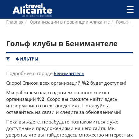
Перейти к основному содержанию
☰
Главная
Организации в провинции Аликанте
Гольф клу
ГОРОДА
СПРАВОЧНАЯ
Гольф клубы в Бенимантеле
ПИТАНИЕ
ПРОЖИВАНИЕ
ПЛЯЖИ
ФИЛЬТРЫ
ДОСТОПРИМЕЧАТЕЛЬНОСТИ
КЕМПИНГ
Подробнее о городе
Бенимантель
КОМАРКИ (РАЙОНЫ)
Скоро! Список всех организаций
%2
будет доступен!
РЕЦЕПТЫ
Мы работаем над созданием полного списка
организаций
%2
. Скоро вы сможете найти здесь
ПРЕДЛОЖЕНИЯ
информацию о всех заведениях. Пожалуйста,
СТАТЬИ
оставайтесь на связи и следите за обновлениями!
УСЛУГИ
Пока вы ждете, не забудьте познакомиться с уже
доступными предложениями нашего сайта. Мы
уверены, что вы найдете здесь множество интересных