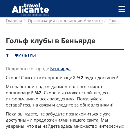
Перейти к основному содержанию
☰
Главная
Организации в провинции Аликанте
Гольф клу
ГОРОДА
СПРАВОЧНАЯ
Гольф клубы в Беньярде
ПИТАНИЕ
ПРОЖИВАНИЕ
ПЛЯЖИ
ФИЛЬТРЫ
ДОСТОПРИМЕЧАТЕЛЬНОСТИ
КЕМПИНГ
Подробнее о городе
Беньярда
КОМАРКИ (РАЙОНЫ)
Скоро! Список всех организаций
%2
будет доступен!
РЕЦЕПТЫ
Мы работаем над созданием полного списка
организаций
%2
. Скоро вы сможете найти здесь
ПРЕДЛОЖЕНИЯ
информацию о всех заведениях. Пожалуйста,
СТАТЬИ
оставайтесь на связи и следите за обновлениями!
УСЛУГИ
Пока вы ждете, не забудьте познакомиться с уже
доступными предложениями нашего сайта. Мы
уверены, что вы найдете здесь множество интересных