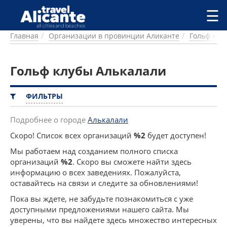
Перейти к основному содержанию
☰
Главная
Организации в провинции Аликанте
Гольф клу
ГОРОДА
СПРАВОЧНАЯ
Гольф клубы Алькалали
ПИТАНИЕ
ПРОЖИВАНИЕ
ПЛЯЖИ
ФИЛЬТРЫ
ДОСТОПРИМЕЧАТЕЛЬНОСТИ
КЕМПИНГ
Подробнее о городе
Алькалали
КОМАРКИ (РАЙОНЫ)
Скоро! Список всех организаций
%2
будет доступен!
РЕЦЕПТЫ
Мы работаем над созданием полного списка
организаций
%2
. Скоро вы сможете найти здесь
ПРЕДЛОЖЕНИЯ
информацию о всех заведениях. Пожалуйста,
СТАТЬИ
оставайтесь на связи и следите за обновлениями!
УСЛУГИ
Пока вы ждете, не забудьте познакомиться с уже
доступными предложениями нашего сайта. Мы
уверены, что вы найдете здесь множество интересных