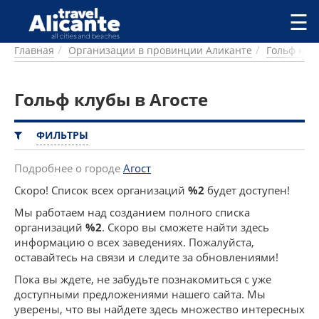
Перейти к основному содержанию
☰
Главная
Организации в провинции Аликанте
Гольф клу
ГОРОДА
СПРАВОЧНАЯ
Гольф клубы в Агосте
ПИТАНИЕ
ПРОЖИВАНИЕ
ПЛЯЖИ
ФИЛЬТРЫ
ДОСТОПРИМЕЧАТЕЛЬНОСТИ
КЕМПИНГ
Подробнее о городе
Агост
КОМАРКИ (РАЙОНЫ)
Скоро! Список всех организаций
%2
будет доступен!
РЕЦЕПТЫ
Мы работаем над созданием полного списка
организаций
%2
. Скоро вы сможете найти здесь
ПРЕДЛОЖЕНИЯ
информацию о всех заведениях. Пожалуйста,
СТАТЬИ
оставайтесь на связи и следите за обновлениями!
УСЛУГИ
Пока вы ждете, не забудьте познакомиться с уже
доступными предложениями нашего сайта. Мы
уверены, что вы найдете здесь множество интересных