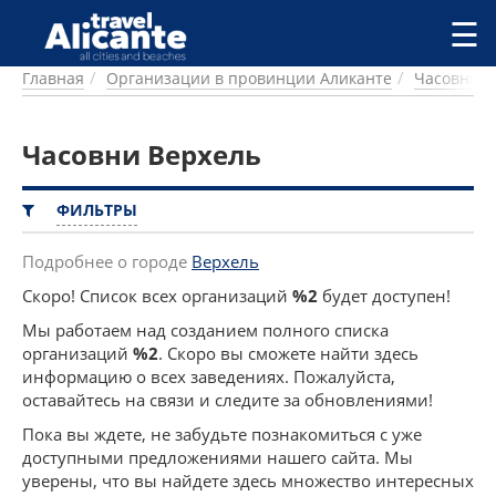
Перейти к основному содержанию
☰
Главная
Организации в провинции Аликанте
Часовни
ГОРОДА
СПРАВОЧНАЯ
Часовни Верхель
ПИТАНИЕ
ПРОЖИВАНИЕ
ПЛЯЖИ
ФИЛЬТРЫ
ДОСТОПРИМЕЧАТЕЛЬНОСТИ
КЕМПИНГ
Подробнее о городе
Верхель
КОМАРКИ (РАЙОНЫ)
Скоро! Список всех организаций
%2
будет доступен!
РЕЦЕПТЫ
Мы работаем над созданием полного списка
организаций
%2
. Скоро вы сможете найти здесь
ПРЕДЛОЖЕНИЯ
информацию о всех заведениях. Пожалуйста,
СТАТЬИ
оставайтесь на связи и следите за обновлениями!
УСЛУГИ
Пока вы ждете, не забудьте познакомиться с уже
доступными предложениями нашего сайта. Мы
уверены, что вы найдете здесь множество интересных