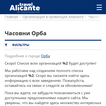
Перейти к основному содержанию
☰
Главная
Организации в провинции Аликанте
Часовни
ГОРОДА
СПРАВОЧНАЯ
Часовни Орба
ПИТАНИЕ
ПРОЖИВАНИЕ
ПЛЯЖИ
ФИЛЬТРЫ
ДОСТОПРИМЕЧАТЕЛЬНОСТИ
КЕМПИНГ
Подробнее о городе
Орба
КОМАРКИ (РАЙОНЫ)
Скоро! Список всех организаций
%2
будет доступен!
РЕЦЕПТЫ
Мы работаем над созданием полного списка
организаций
%2
. Скоро вы сможете найти здесь
ПРЕДЛОЖЕНИЯ
информацию о всех заведениях. Пожалуйста,
СТАТЬИ
оставайтесь на связи и следите за обновлениями!
УСЛУГИ
Пока вы ждете, не забудьте познакомиться с уже
доступными предложениями нашего сайта. Мы
уверены, что вы найдете здесь множество интересных