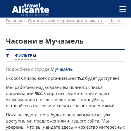
Перейти к основному содержанию
☰
Главная
Организации в провинции Аликанте
Часовни
ГОРОДА
СПРАВОЧНАЯ
Часовни в Мучамель
ПИТАНИЕ
ПРОЖИВАНИЕ
ПЛЯЖИ
ФИЛЬТРЫ
ДОСТОПРИМЕЧАТЕЛЬНОСТИ
КЕМПИНГ
Подробнее о городе
Мучамель
КОМАРКИ (РАЙОНЫ)
Скоро! Список всех организаций
%2
будет доступен!
РЕЦЕПТЫ
Мы работаем над созданием полного списка
организаций
%2
. Скоро вы сможете найти здесь
ПРЕДЛОЖЕНИЯ
информацию о всех заведениях. Пожалуйста,
СТАТЬИ
оставайтесь на связи и следите за обновлениями!
УСЛУГИ
Пока вы ждете, не забудьте познакомиться с уже
доступными предложениями нашего сайта. Мы
уверены, что вы найдете здесь множество интересных