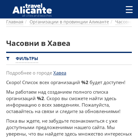
Перейти к основному содержанию
☰
Главная
Организации в провинции Аликанте
Часовни
ГОРОДА
СПРАВОЧНАЯ
Часовни в Хавеа
ПИТАНИЕ
ПРОЖИВАНИЕ
ПЛЯЖИ
ФИЛЬТРЫ
ДОСТОПРИМЕЧАТЕЛЬНОСТИ
КЕМПИНГ
Подробнее о городе
Хавеа
КОМАРКИ (РАЙОНЫ)
Скоро! Список всех организаций
%2
будет доступен!
РЕЦЕПТЫ
Мы работаем над созданием полного списка
организаций
%2
. Скоро вы сможете найти здесь
ПРЕДЛОЖЕНИЯ
информацию о всех заведениях. Пожалуйста,
СТАТЬИ
оставайтесь на связи и следите за обновлениями!
УСЛУГИ
Пока вы ждете, не забудьте познакомиться с уже
доступными предложениями нашего сайта. Мы
уверены, что вы найдете здесь множество интересных