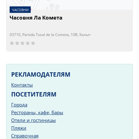
ЧАСОВНИ
Часовня Ла Комета
03710, Partida Tosal de la Cometa, 10B, Кальп
Сейчас открыто!
Сейчас закрыто!
РЕКЛАМОДАТЕЛЯМ
Контакты
ПОСЕТИТЕЛЯМ
Города
Рестораны, кафе, бары
Отели и гостиницы
Пляжи
Справочная