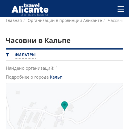
Перейти к основному содержанию
☰
Главная
Организации в провинции Аликанте
Часовни
ГОРОДА
СПРАВОЧНАЯ
Часовни в Кальпе
ПИТАНИЕ
ПРОЖИВАНИЕ
ПЛЯЖИ
ФИЛЬТРЫ
ДОСТОПРИМЕЧАТЕЛЬНОСТИ
КЕМПИНГ
Найдено организаций:
1
КОМАРКИ (РАЙОНЫ)
Подробнее о городе
Кальп
РЕЦЕПТЫ
ПРЕДЛОЖЕНИЯ
СТАТЬИ
УСЛУГИ