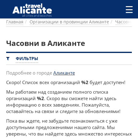
Перейти к основному содержанию
☰
Главная
Организации в провинции Аликанте
Часовни
ГОРОДА
СПРАВОЧНАЯ
Часовни в Аликанте
ПИТАНИЕ
ПРОЖИВАНИЕ
ПЛЯЖИ
ФИЛЬТРЫ
ДОСТОПРИМЕЧАТЕЛЬНОСТИ
КЕМПИНГ
Подробнее о городе
Аликанте
КОМАРКИ (РАЙОНЫ)
Скоро! Список всех организаций
%2
будет доступен!
РЕЦЕПТЫ
Мы работаем над созданием полного списка
организаций
%2
. Скоро вы сможете найти здесь
ПРЕДЛОЖЕНИЯ
информацию о всех заведениях. Пожалуйста,
СТАТЬИ
оставайтесь на связи и следите за обновлениями!
УСЛУГИ
Пока вы ждете, не забудьте познакомиться с уже
доступными предложениями нашего сайта. Мы
уверены, что вы найдете здесь множество интересных