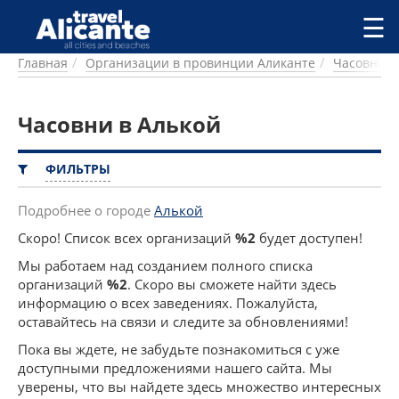
Перейти к основному содержанию
☰
Главная
Организации в провинции Аликанте
Часовни
ГОРОДА
СПРАВОЧНАЯ
Часовни в Алькой
ПИТАНИЕ
ПРОЖИВАНИЕ
ПЛЯЖИ
ФИЛЬТРЫ
ДОСТОПРИМЕЧАТЕЛЬНОСТИ
КЕМПИНГ
Подробнее о городе
Алькой
КОМАРКИ (РАЙОНЫ)
Скоро! Список всех организаций
%2
будет доступен!
РЕЦЕПТЫ
Мы работаем над созданием полного списка
организаций
%2
. Скоро вы сможете найти здесь
ПРЕДЛОЖЕНИЯ
информацию о всех заведениях. Пожалуйста,
СТАТЬИ
оставайтесь на связи и следите за обновлениями!
УСЛУГИ
Пока вы ждете, не забудьте познакомиться с уже
доступными предложениями нашего сайта. Мы
уверены, что вы найдете здесь множество интересных