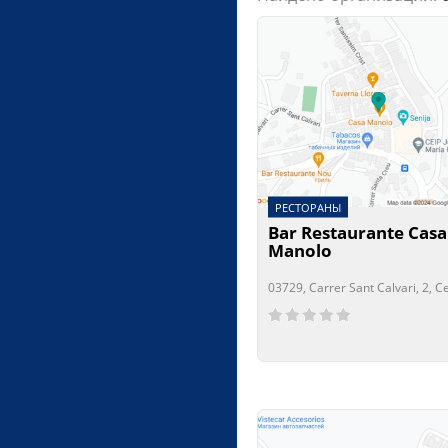
РЕСТОРАНЫ
Bar Restaurante Casa
Manolo
03729, Carrer Sant Calvari, 2, 
Сейчас открыто!
Сейчас закрыто!