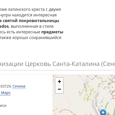
рме латинского креста с двумя
нутри находится интересная
ра святой покровительницы
ados
, выполненная в стиле
десь есть интересные
предметы
а также хорошо сохранившийся
низации Церковь Санта-Каталина (Сен
+
, 03729
,
Сениха
−
e Maps
писи