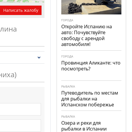
Написать жалобу
ГОРОДА
Откройте Испанию на
алина
авто: Почувствуйте
свободу с арендой
автомобиля!
Leaflet
| OSM Mapnik
ГОРОДА
Провинция Аликанте: что
посмотреть?
ниха)
РЫБАЛКА
Путеводитель по местам
для рыбалки на
Испанском побережье
РЫБАЛКА
Озера и реки для
рыбалки в Испании