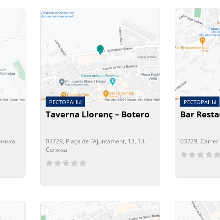
РЕСТОРАНЫ
РЕСТОРАНЫ
Taverna Llorenç – Botero
Bar Rest
Сениха
03729, Plaça de l’Ajuntament, 13, 13,
03729, Carrer
Сениха
Сейчас отк
Сейчас зак
Сейчас открыто!
Сейчас закрыто!