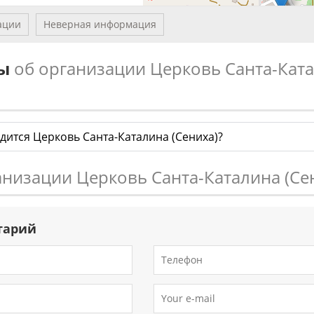
ации
Неверная информация
сы
об организации Церковь Санта-Кат
дится Церковь Санта-Каталина (Сениха)?
анизации Церковь Санта-Каталина (Се
тарий