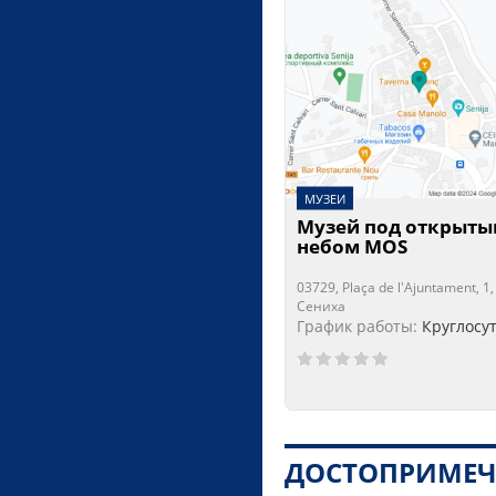
МУЗЕИ
Музей под открыт
небом MOS
03729, Plaça de l'Ajuntament, 1,
Сениха
График работы:
Круглосу
ДОСТОПРИМЕЧ