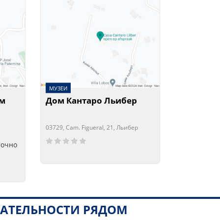
МУЗЕИ
ым
Дом Кантаро Льибер
03729, Cam. Figueral, 21, Льибер
Сейчас открыто!
Сейчас закрыто!
точно
АТЕЛЬНОСТИ РЯДОМ