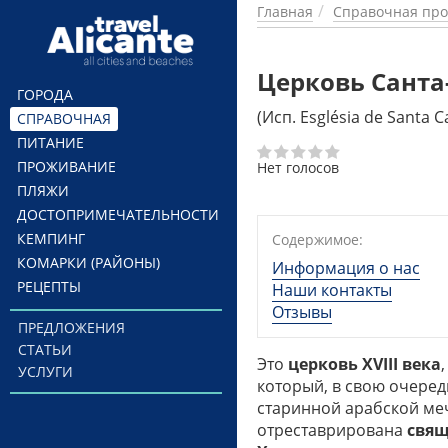
Перейти к основному содержанию
Главная
Справочная про
Церковь Санта
ГОРОДА
(Исп. Església de Santa C
СПРАВОЧНАЯ
ПИТАНИЕ
ПРОЖИВАНИЕ
Нет голосов
ПЛЯЖИ
ДОСТОПРИМЕЧАТЕЛЬНОСТИ
КЕМПИНГ
Содержимое:
КОМАРКИ (РАЙОНЫ)
Информация о нас
РЕЦЕПТЫ
Наши контакты
Отзывы
ПРЕДЛОЖЕНИЯ
СТАТЬИ
Это
церковь XVIII века
УСЛУГИ
который, в свою очеред
старинной арабской меч
отреставрирована
свя