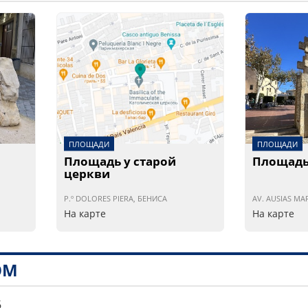
ПЛОЩАДИ
ПЛОЩАДИ
Площадь у старой
Площадь
церкви
P.º DOLORES PIERA, БЕНИСА
AV. AUSIAS MA
На карте
На карте
ОМ
6