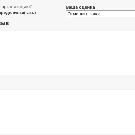
у организацию?
Ваша оценка
пределился(-ась)
зыв