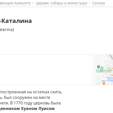
винции Аликанте
Церкви, соборы и монастыри
Сениха
-Каталина
aterina)
, построенная на остатках скита,
ь, был сооружен на месте
ети. В 1770 году церковь была
щенником Хуаном Луисом