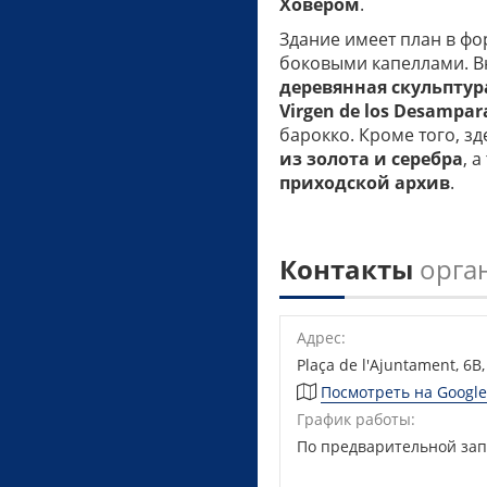
Ховером
.
Здание имеет план в фо
боковыми капеллами. В
деревянная скульпту
Virgen de los Desampar
барокко. Кроме того, з
из золота и серебра
, 
приходской архив
.
Контакты
орга
Адрес:
Plaça de l'Ajuntament, 6B
Посмотреть на Googl
График работы:
По предварительной за