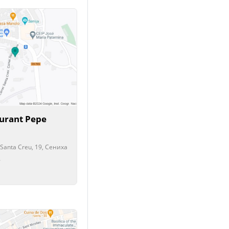
aurant Pepe
 Santa Creu, 19, Сениха
рыто!
рыто!