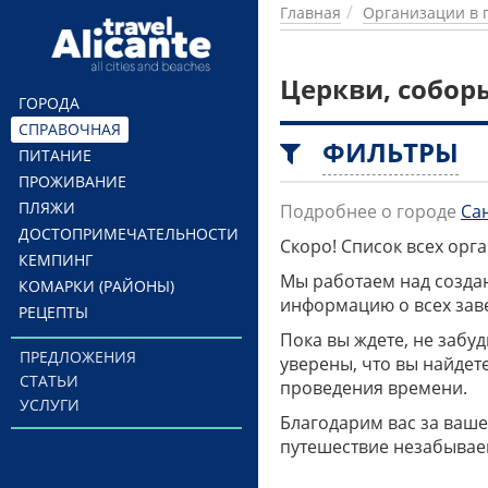
Перейти к основному содержанию
Главная
Организации в 
Церкви, собор
ГОРОДА
СПРАВОЧНАЯ
ФИЛЬТРЫ
ПИТАНИЕ
ПРОЖИВАНИЕ
ПЛЯЖИ
Подробнее о городе
Са
ДОСТОПРИМЕЧАТЕЛЬНОСТИ
Скоро! Список всех ор
КЕМПИНГ
Мы работаем над созда
КОМАРКИ (РАЙОНЫ)
информацию о всех заве
РЕЦЕПТЫ
Пока вы ждете, не забу
ПРЕДЛОЖЕНИЯ
уверены, что вы найдет
СТАТЬИ
проведения времени.
УСЛУГИ
Благодарим вас за ваше
путешествие незабывае