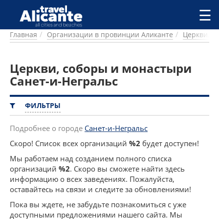
Перейти к основному содержанию
☰
Главная
Организации в провинции Аликанте
Церкви, с
ГОРОДА
СПРАВОЧНАЯ
Церкви, соборы и монастыри
ПИТАНИЕ
ПРОЖИВАНИЕ
Санет-и-Негральс
ПЛЯЖИ
ДОСТОПРИМЕЧАТЕЛЬНОСТИ
ФИЛЬТРЫ
КЕМПИНГ
КОМАРКИ (РАЙОНЫ)
Подробнее о городе
Санет-и-Негральс
РЕЦЕПТЫ
Скоро! Список всех организаций
%2
будет доступен!
Мы работаем над созданием полного списка
ПРЕДЛОЖЕНИЯ
организаций
%2
. Скоро вы сможете найти здесь
СТАТЬИ
информацию о всех заведениях. Пожалуйста,
УСЛУГИ
оставайтесь на связи и следите за обновлениями!
Пока вы ждете, не забудьте познакомиться с уже
доступными предложениями нашего сайта. Мы