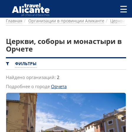
Перейти к основному содержанию
☰
Главная
Организации в провинции Аликанте
Церкви, с
ГОРОДА
СПРАВОЧНАЯ
Церкви, соборы и монастыри в
ПИТАНИЕ
ПРОЖИВАНИЕ
Орчете
ПЛЯЖИ
ДОСТОПРИМЕЧАТЕЛЬНОСТИ
ФИЛЬТРЫ
КЕМПИНГ
КОМАРКИ (РАЙОНЫ)
Найдено организаций:
2
РЕЦЕПТЫ
Подробнее о городе
Орчета
ПРЕДЛОЖЕНИЯ
СТАТЬИ
УСЛУГИ