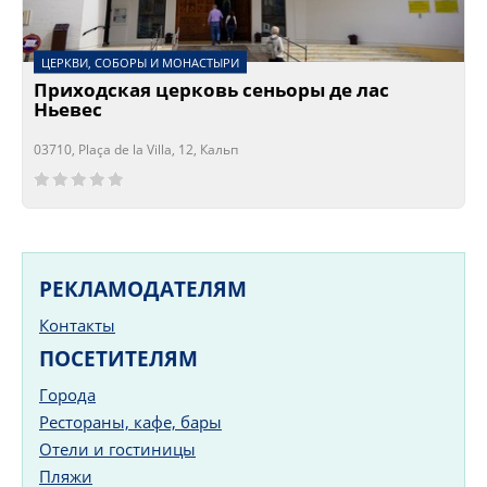
ЦЕРКВИ, СОБОРЫ И МОНАСТЫРИ
Приходская церковь сеньоры де лас
Ньевес
03710, Plaça de la Villa, 12, Кальп
Сейчас открыто!
Сейчас закрыто!
РЕКЛАМОДАТЕЛЯМ
Контакты
ПОСЕТИТЕЛЯМ
Города
Рестораны, кафе, бары
Отели и гостиницы
Пляжи