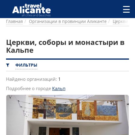
Перейти к основному содержанию
☰
Главная
Организации в провинции Аликанте
Церкви, с
ГОРОДА
СПРАВОЧНАЯ
Церкви, соборы и монастыри в
ПИТАНИЕ
ПРОЖИВАНИЕ
Кальпе
ПЛЯЖИ
ДОСТОПРИМЕЧАТЕЛЬНОСТИ
ФИЛЬТРЫ
КЕМПИНГ
КОМАРКИ (РАЙОНЫ)
Найдено организаций:
1
РЕЦЕПТЫ
Подробнее о городе
Кальп
ПРЕДЛОЖЕНИЯ
СТАТЬИ
УСЛУГИ