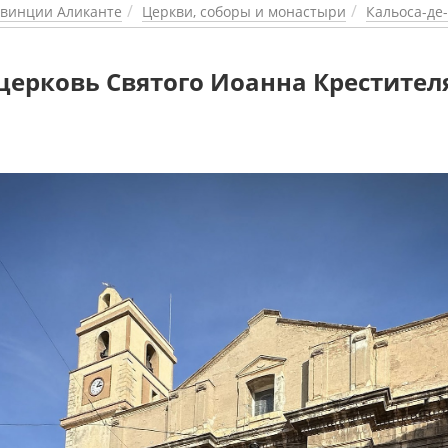
винции Аликанте
Церкви, соборы и монастыри
Кальоса-де
церковь Святого Иоанна Крестител