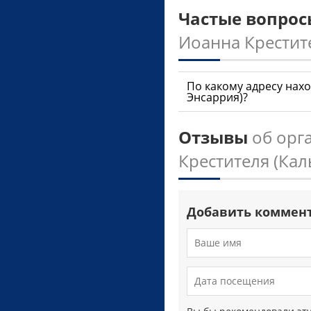
Частые вопро
Иоанна Крестите
По какому адресу нахо
Энсаррия)?
Отзывы
об орг
Крестителя (Кал
Добавить коммен