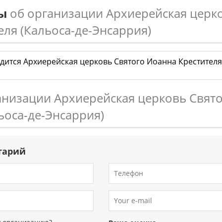
сы
об организации Архиерейская церк
ля (Кальоса-де-Энсаррия)
дится Архиерейская церковь Святого Иоанна Крестителя 
анизации Архиерейская церковь Свят
ьоса-де-Энсаррия)
тарий