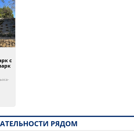
рк с
парк
льоса-
АТЕЛЬНОСТИ РЯДОМ