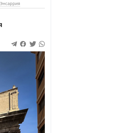
-Энсаррия
я