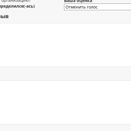
у организацию?
Ваша оценка
пределился(-ась)
зыв