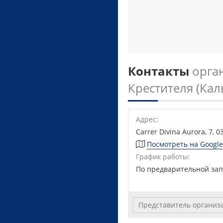
Контакты
орга
Крестителя (Кал
Адрес:
Carrer Divina Aurora, 7, 0
Посмотреть на Googl
График работы:
По предварительной за
Представитель организ