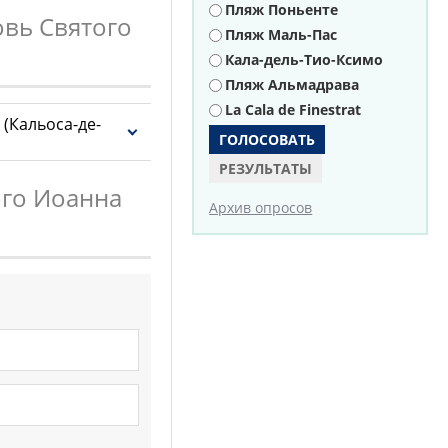
Пляж Поньенте
овь Святого
Пляж Маль-Пас
Кала-дель-Тио-Ксимо
Пляж Альмадрава
Leaflet
La Cala de Finestrat
| OSM Mapnik
(Кальоса-де-
РЕЗУЛЬТАТЫ
ого Иоанна
Архив опросов