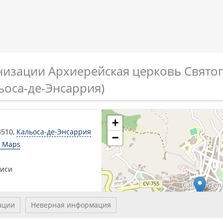
низации Архиерейская церковь Свято
ьоса-де-Энсаррия)
+
3510
,
Кальоса-де-Энсаррия
−
e Maps
писи
ации
Неверная информация