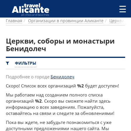
Перейти к основному содержанию
☰
Главная
Организации в провинции Аликанте
Церкви, с
ГОРОДА
СПРАВОЧНАЯ
Церкви, соборы и монастыри
ПИТАНИЕ
ПРОЖИВАНИЕ
Бенидолеч
ПЛЯЖИ
ДОСТОПРИМЕЧАТЕЛЬНОСТИ
ФИЛЬТРЫ
КЕМПИНГ
КОМАРКИ (РАЙОНЫ)
Подробнее о городе
Бенидолеч
РЕЦЕПТЫ
Скоро! Список всех организаций
%2
будет доступен!
Мы работаем над созданием полного списка
ПРЕДЛОЖЕНИЯ
организаций
%2
. Скоро вы сможете найти здесь
СТАТЬИ
информацию о всех заведениях. Пожалуйста,
УСЛУГИ
оставайтесь на связи и следите за обновлениями!
Пока вы ждете, не забудьте познакомиться с уже
доступными предложениями нашего сайта. Мы