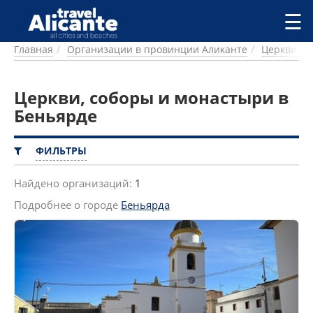
Перейти к основному содержанию
☰
Главная
Организации в провинции Аликанте
Церкви, с
ГОРОДА
СПРАВОЧНАЯ
Церкви, соборы и монастыри в
ПИТАНИЕ
ПРОЖИВАНИЕ
Беньярде
ПЛЯЖИ
ДОСТОПРИМЕЧАТЕЛЬНОСТИ
ФИЛЬТРЫ
КЕМПИНГ
КОМАРКИ (РАЙОНЫ)
Найдено организаций:
1
РЕЦЕПТЫ
Подробнее о городе
Беньярда
ПРЕДЛОЖЕНИЯ
СТАТЬИ
УСЛУГИ