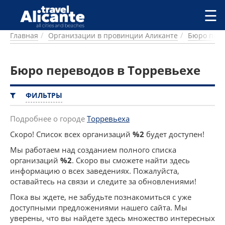
Перейти к основному содержанию
☰
Главная
Организации в провинции Аликанте
Бюро пер
ГОРОДА
СПРАВОЧНАЯ
Бюро переводов в Торревьехе
ПИТАНИЕ
ПРОЖИВАНИЕ
ПЛЯЖИ
ФИЛЬТРЫ
ДОСТОПРИМЕЧАТЕЛЬНОСТИ
КЕМПИНГ
Подробнее о городе
Торревьеха
КОМАРКИ (РАЙОНЫ)
Скоро! Список всех организаций
%2
будет доступен!
РЕЦЕПТЫ
Мы работаем над созданием полного списка
организаций
%2
. Скоро вы сможете найти здесь
ПРЕДЛОЖЕНИЯ
информацию о всех заведениях. Пожалуйста,
СТАТЬИ
оставайтесь на связи и следите за обновлениями!
УСЛУГИ
Пока вы ждете, не забудьте познакомиться с уже
доступными предложениями нашего сайта. Мы
уверены, что вы найдете здесь множество интересных