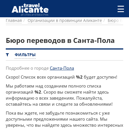
Перейти к основному содержанию
☰
Главная
Организации в провинции Аликанте
Бюро пер
ГОРОДА
СПРАВОЧНАЯ
Бюро переводов в Санта-Пола
ПИТАНИЕ
ПРОЖИВАНИЕ
ПЛЯЖИ
ФИЛЬТРЫ
ДОСТОПРИМЕЧАТЕЛЬНОСТИ
КЕМПИНГ
Подробнее о городе
Санта-Пола
КОМАРКИ (РАЙОНЫ)
Скоро! Список всех организаций
%2
будет доступен!
РЕЦЕПТЫ
Мы работаем над созданием полного списка
организаций
%2
. Скоро вы сможете найти здесь
ПРЕДЛОЖЕНИЯ
информацию о всех заведениях. Пожалуйста,
СТАТЬИ
оставайтесь на связи и следите за обновлениями!
УСЛУГИ
Пока вы ждете, не забудьте познакомиться с уже
доступными предложениями нашего сайта. Мы
уверены, что вы найдете здесь множество интересных