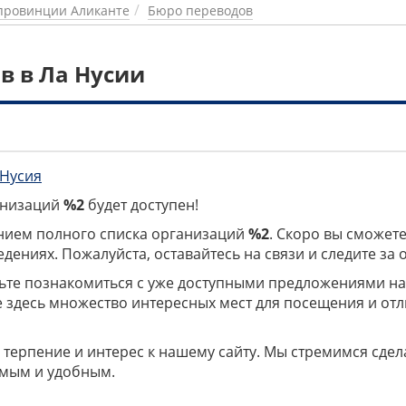
провинции Аликанте
Бюро переводов
в в Ла Нусии
 Нусия
ганизаций
%2
будет доступен!
нием полного списка организаций
%2
. Скоро вы сможете
дениях. Пожалуйста, оставайтесь на связи и следите за
дьте познакомиться с уже доступными предложениями н
е здесь множество интересных мест для посещения и от
 терпение и интерес к нашему сайту. Мы стремимся сдел
мым и удобным.