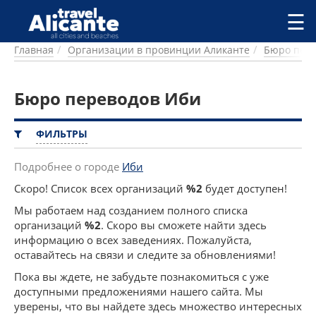
Перейти к основному содержанию
☰
Главная
Организации в провинции Аликанте
Бюро пер
ГОРОДА
СПРАВОЧНАЯ
Бюро переводов Иби
ПИТАНИЕ
ПРОЖИВАНИЕ
ПЛЯЖИ
ФИЛЬТРЫ
ДОСТОПРИМЕЧАТЕЛЬНОСТИ
КЕМПИНГ
Подробнее о городе
Иби
КОМАРКИ (РАЙОНЫ)
Скоро! Список всех организаций
%2
будет доступен!
РЕЦЕПТЫ
Мы работаем над созданием полного списка
организаций
%2
. Скоро вы сможете найти здесь
ПРЕДЛОЖЕНИЯ
информацию о всех заведениях. Пожалуйста,
СТАТЬИ
оставайтесь на связи и следите за обновлениями!
УСЛУГИ
Пока вы ждете, не забудьте познакомиться с уже
доступными предложениями нашего сайта. Мы
уверены, что вы найдете здесь множество интересных