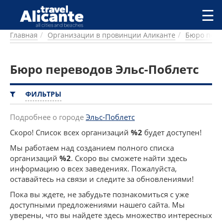
Перейти к основному содержанию
☰
Главная
Организации в провинции Аликанте
Бюро пер
ГОРОДА
СПРАВОЧНАЯ
Бюро переводов Эльс-Поблетс
ПИТАНИЕ
ПРОЖИВАНИЕ
ПЛЯЖИ
ФИЛЬТРЫ
ДОСТОПРИМЕЧАТЕЛЬНОСТИ
КЕМПИНГ
Подробнее о городе
Эльс-Поблетс
КОМАРКИ (РАЙОНЫ)
Скоро! Список всех организаций
%2
будет доступен!
РЕЦЕПТЫ
Мы работаем над созданием полного списка
организаций
%2
. Скоро вы сможете найти здесь
ПРЕДЛОЖЕНИЯ
информацию о всех заведениях. Пожалуйста,
СТАТЬИ
оставайтесь на связи и следите за обновлениями!
УСЛУГИ
Пока вы ждете, не забудьте познакомиться с уже
доступными предложениями нашего сайта. Мы
уверены, что вы найдете здесь множество интересных